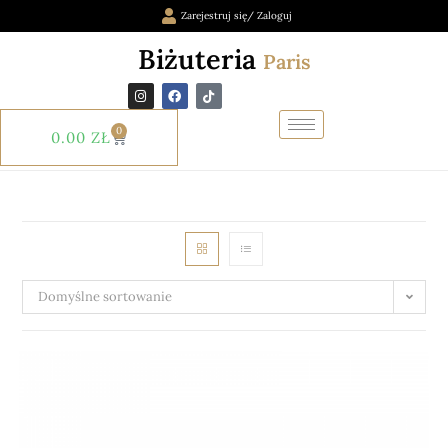
Zarejestruj się/ Zaloguj
Biżuteria
Paris
0
0.00
ZŁ
Domyślne sortowanie