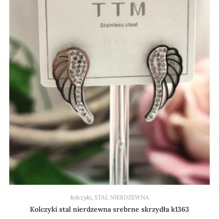
kolczyki
,
STAL NIERDZEWNA
Kolczyki stal nierdzewna srebrne skrzydła k1363