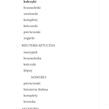
kolczyki
bransoletki
zawieszki
komplety
łańcuszki
pierścionki
zegarki
BIŻUTERIA SZTUCZNA
naszyjnik
bransoletka
kolczyki
klipsy
NOWOŚCI
pierścionki
biżuteria ślubna
komplety
broszka
AKCESORIA