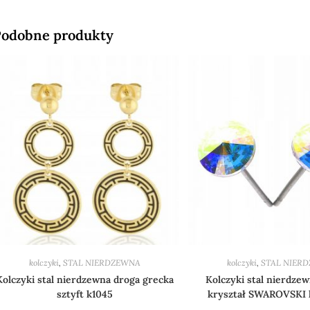
odobne produkty
kolczyki
,
STAL NIERDZEWNA
kolczyki
,
STAL NIER
Kolczyki stal nierdzewna droga grecka
Kolczyki stal nierdze
sztyft k1045
kryształ SWAROVSKI 