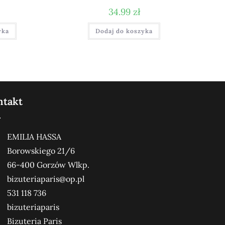
34.99
zł
yka
Dodaj do koszyka
ntakt
EMILIA HASSA
Borowskiego 21/6
66-400 Gorzów Wlkp.
bizuteriaparis@op.pl
531 118 736
bizuteriaparis
Bizuteria Paris