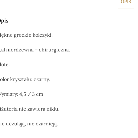
OPIS
pis
iękne greckie kolczyki.
tal nierdzewna – chirurgiczna.
łote.
olor kryształu: czarny.
ymiary: 4,5 / 3 cm
iżuteria nie zawiera niklu.
ie uczulają, nie czarnieją.