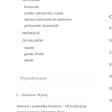
breloczki
szaliki, rękawiczki, czapki
O
okulary, łańcuszki do okularów
perfumetki, kosmetyki
P
PROMOCJE
S
DO WŁOSÓW
opaski
Z
gumki, frotki
spinki
K
W
B
Ostatnie Wpisy
N
Historia i symbolika biżuterii – Od tradycji po
nowoczesność z Biżuteria Paris