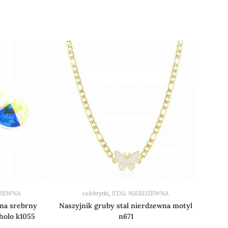
DZEWNA
celebrytki
,
STAL NIERDZEWNA
wna srebrny
Naszyjnik gruby stal nierdzewna motyl
holo k1055
n671