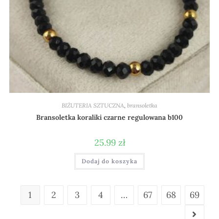
BIŻUTERIA SZTUCZNA
,
bransoletka
Bransoletka koraliki czarne regulowana b100
25.99
zł
Dodaj do koszyka
1
2
3
4
…
67
68
69