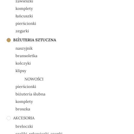
zawieszki
komplety
łańcuszki
pierścionki
zegarki
BIŻUTERIA SZTUCZNA
naszyjnik
bransoletka
kolczyki
klipsy
NOWOŚCI
pierścionki
biżuteria ślubna
komplety
broszka
AKCESORIA
breloczki
szaliki, rękawiczki, czapki