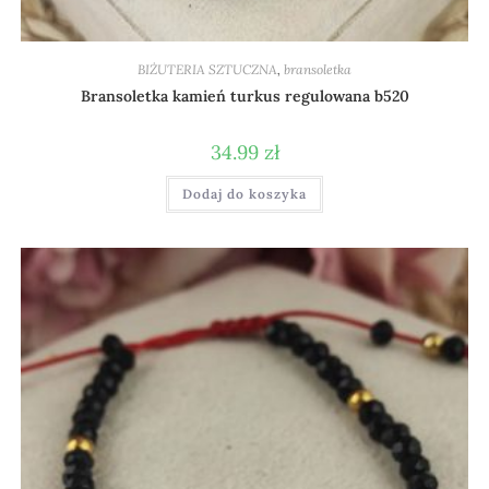
BIŻUTERIA SZTUCZNA
,
bransoletka
Bransoletka kamień turkus regulowana b520
34.99
zł
Dodaj do koszyka