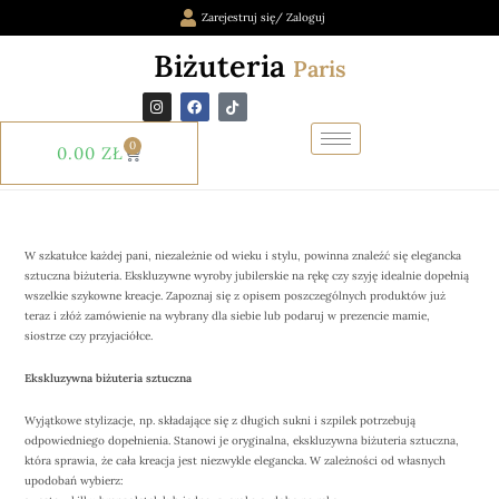
Zarejestruj się/ Zaloguj
Biżuteria
Paris
0
0.00
ZŁ
W szkatułce każdej pani, niezależnie od wieku i stylu, powinna znaleźć się elegancka
sztuczna biżuteria. Ekskluzywne wyroby jubilerskie na rękę czy szyję idealnie dopełnią
wszelkie szykowne kreacje. Zapoznaj się z opisem poszczególnych produktów już
teraz i złóż zamówienie na wybrany dla siebie lub podaruj w prezencie mamie,
siostrze czy przyjaciółce.
Ekskluzywna biżuteria sztuczna
Wyjątkowe stylizacje, np. składające się z długich sukni i szpilek potrzebują
odpowiedniego dopełnienia. Stanowi je oryginalna, ekskluzywna biżuteria sztuczna,
która sprawia, że cała kreacja jest niezwykle elegancka. W zależności od własnych
upodobań wybierz: