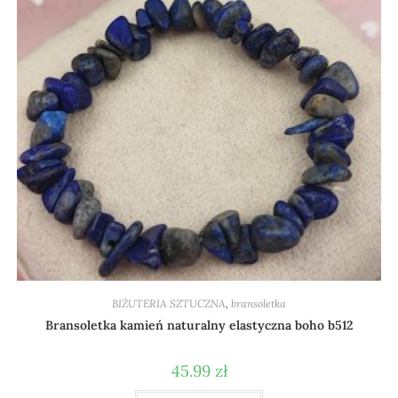
BIŻUTERIA SZTUCZNA
,
bransoletka
Bransoletka kamień naturalny elastyczna boho b512
45.99
zł