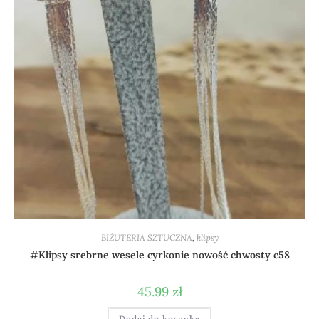
BIŻUTERIA SZTUCZNA
,
klipsy
#Klipsy srebrne wesele cyrkonie nowość chwosty c58
45.99
zł
Dodaj do koszyka