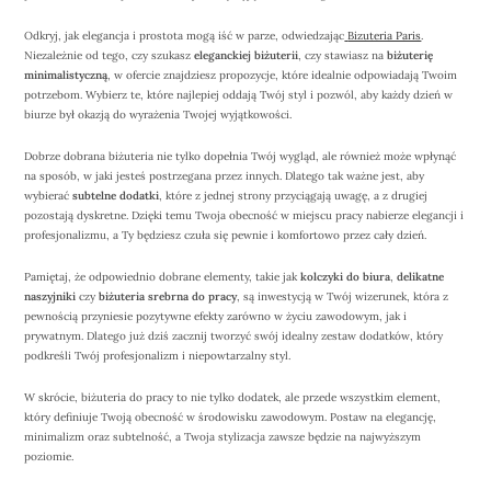
Odkryj, jak elegancja i prostota mogą iść w parze, odwiedzając
Bizuteria Paris
.
Niezależnie od tego, czy szukasz
eleganckiej biżuterii
, czy stawiasz na
biżuterię
minimalistyczną
, w ofercie znajdziesz propozycje, które idealnie odpowiadają Twoim
potrzebom. Wybierz te, które najlepiej oddają Twój styl i pozwól, aby każdy dzień w
biurze był okazją do wyrażenia Twojej wyjątkowości.
Dobrze dobrana biżuteria nie tylko dopełnia Twój wygląd, ale również może wpłynąć
na sposób, w jaki jesteś postrzegana przez innych. Dlatego tak ważne jest, aby
wybierać
subtelne dodatki
, które z jednej strony przyciągają uwagę, a z drugiej
pozostają dyskretne. Dzięki temu Twoja obecność w miejscu pracy nabierze elegancji i
profesjonalizmu, a Ty będziesz czuła się pewnie i komfortowo przez cały dzień.
Pamiętaj, że odpowiednio dobrane elementy, takie jak
kolczyki do biura
,
delikatne
naszyjniki
czy
biżuteria srebrna do pracy
, są inwestycją w Twój wizerunek, która z
pewnością przyniesie pozytywne efekty zarówno w życiu zawodowym, jak i
prywatnym. Dlatego już dziś zacznij tworzyć swój idealny zestaw dodatków, który
podkreśli Twój profesjonalizm i niepowtarzalny styl.
W skrócie, biżuteria do pracy to nie tylko dodatek, ale przede wszystkim element,
który definiuje Twoją obecność w środowisku zawodowym. Postaw na elegancję,
minimalizm oraz subtelność, a Twoja stylizacja zawsze będzie na najwyższym
poziomie.