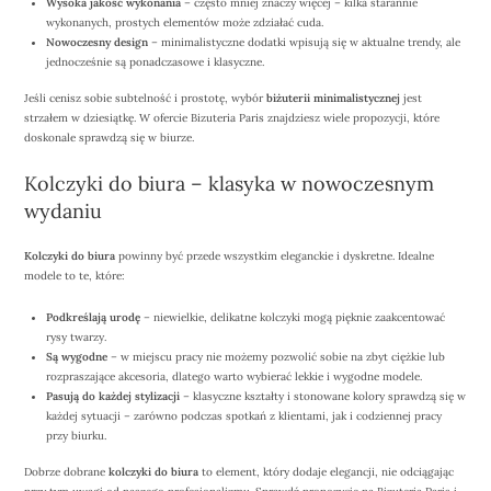
Wysoka jakość wykonania
– często mniej znaczy więcej – kilka starannie
wykonanych, prostych elementów może zdziałać cuda.
Nowoczesny design
– minimalistyczne dodatki wpisują się w aktualne trendy, ale
jednocześnie są ponadczasowe i klasyczne.
Jeśli cenisz sobie subtelność i prostotę, wybór
biżuterii minimalistycznej
jest
strzałem w dziesiątkę. W ofercie Bizuteria Paris znajdziesz wiele propozycji, które
doskonale sprawdzą się w biurze.
Kolczyki do biura – klasyka w nowoczesnym
wydaniu
Kolczyki do biura
powinny być przede wszystkim eleganckie i dyskretne. Idealne
modele to te, które:
Podkreślają urodę
– niewielkie, delikatne kolczyki mogą pięknie zaakcentować
rysy twarzy.
Są wygodne
– w miejscu pracy nie możemy pozwolić sobie na zbyt ciężkie lub
rozpraszające akcesoria, dlatego warto wybierać lekkie i wygodne modele.
Pasują do każdej stylizacji
– klasyczne kształty i stonowane kolory sprawdzą się w
każdej sytuacji – zarówno podczas spotkań z klientami, jak i codziennej pracy
przy biurku.
Dobrze dobrane
kolczyki do biura
to element, który dodaje elegancji, nie odciągając