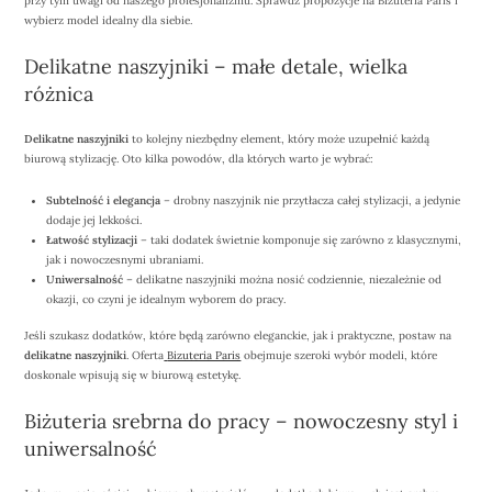
przy tym uwagi od naszego profesjonalizmu. Sprawdź propozycje na Bizuteria Paris i
wybierz model idealny dla siebie.
Delikatne naszyjniki – małe detale, wielka
różnica
Delikatne naszyjniki
to kolejny niezbędny element, który może uzupełnić każdą
biurową stylizację. Oto kilka powodów, dla których warto je wybrać:
Subtelność i elegancja
– drobny naszyjnik nie przytłacza całej stylizacji, a jedynie
dodaje jej lekkości.
Łatwość stylizacji
– taki dodatek świetnie komponuje się zarówno z klasycznymi,
jak i nowoczesnymi ubraniami.
Uniwersalność
– delikatne naszyjniki można nosić codziennie, niezależnie od
okazji, co czyni je idealnym wyborem do pracy.
Jeśli szukasz dodatków, które będą zarówno eleganckie, jak i praktyczne, postaw na
delikatne naszyjniki
. Oferta
Bizuteria Paris
obejmuje szeroki wybór modeli, które
doskonale wpisują się w biurową estetykę.
Biżuteria srebrna do pracy – nowoczesny styl i
uniwersalność