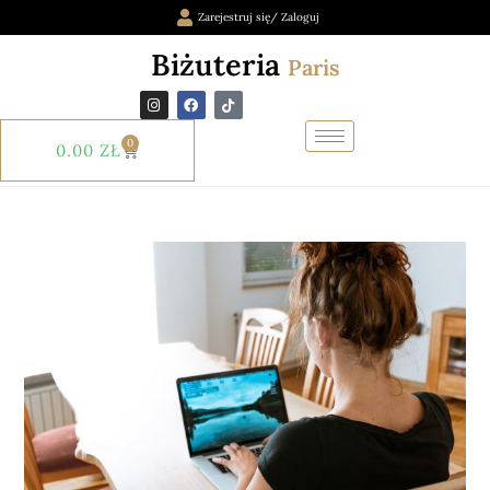
Zarejestruj się/ Zaloguj
Biżuteria
Paris
0
0.00
ZŁ