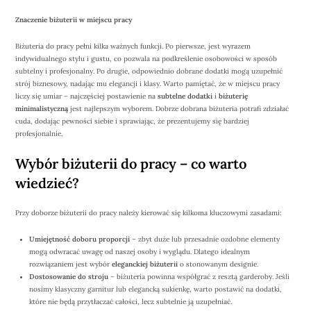
Znaczenie biżuterii w miejscu pracy
Biżuteria do pracy pełni kilka ważnych funkcji. Po pierwsze, jest wyrazem
indywidualnego stylu i gustu, co pozwala na podkreślenie osobowości w sposób
subtelny i profesjonalny. Po drugie, odpowiednio dobrane dodatki mogą uzupełnić
strój biznesowy, nadając mu elegancji i klasy. Warto pamiętać, że w miejscu pracy
liczy się umiar – najczęściej postawienie na
subtelne dodatki
i
biżuterię
minimalistyczną
jest najlepszym wyborem. Dobrze dobrana biżuteria potrafi zdziałać
cuda, dodając pewności siebie i sprawiając, że prezentujemy się bardziej
profesjonalnie.
Wybór biżuterii do pracy – co warto
wiedzieć?
Przy doborze biżuterii do pracy należy kierować się kilkoma kluczowymi zasadami:
Umiejętność doboru proporcji
– zbyt duże lub przesadnie ozdobne elementy
mogą odwracać uwagę od naszej osoby i wyglądu. Dlatego idealnym
rozwiązaniem jest wybór
eleganckiej biżuterii
o stonowanym designie.
Dostosowanie do stroju
– biżuteria powinna współgrać z resztą garderoby. Jeśli
nosimy klasyczny garnitur lub elegancką sukienkę, warto postawić na dodatki,
które nie będą przytłaczać całości, lecz subtelnie ją uzupełniać.