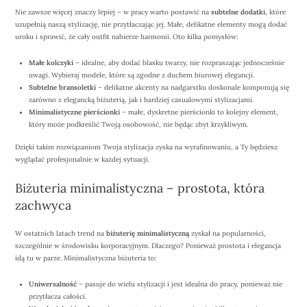
Nie zawsze więcej znaczy lepiej – w pracy warto postawić na
subtelne dodatki
, które
uzupełnią naszą stylizację, nie przytłaczając jej. Małe, delikatne elementy mogą dodać
uroku i sprawić, że cały outfit nabierze harmonii. Oto kilka pomysłów:
Małe kolczyki
– idealne, aby dodać blasku twarzy, nie rozpraszając jednocześnie
uwagi. Wybieraj modele, które są zgodne z duchem biurowej elegancji.
Subtelne bransoletki
– delikatne akcenty na nadgarstku doskonale komponują się
zarówno z elegancką biżuterią, jak i bardziej casualowymi stylizacjami.
Minimalistyczne pierścionki
– małe, dyskretne pierścionki to kolejny element,
który może podkreślić Twoją osobowość, nie będąc zbyt krzykliwym.
Dzięki takim rozwiązaniom Twoja stylizacja zyska na wyrafinowaniu, a Ty będziesz
wyglądać profesjonalnie w każdej sytuacji.
Biżuteria minimalistyczna – prostota, która
zachwyca
W ostatnich latach trend na
biżuterię minimalistyczną
zyskał na popularności,
szczególnie w środowisku korporacyjnym. Dlaczego? Ponieważ prostota i elegancja
idą tu w parze. Minimalistyczna biżuteria to:
Uniwersalność
– pasuje do wielu stylizacji i jest idealna do pracy, ponieważ nie
przytłacza całości.