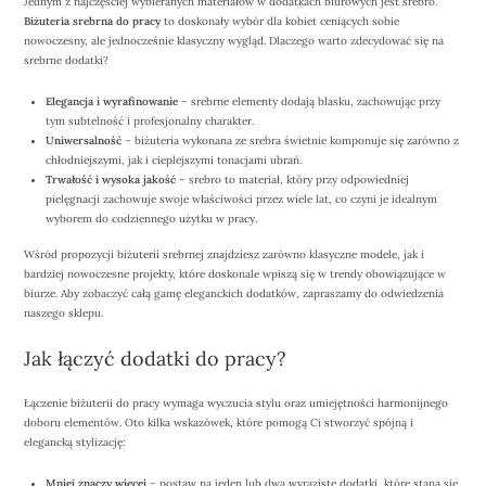
Jednym z najczęściej wybieranych materiałów w dodatkach biurowych jest srebro.
Biżuteria srebrna do pracy
to doskonały wybór dla kobiet ceniących sobie
nowoczesny, ale jednocześnie klasyczny wygląd. Dlaczego warto zdecydować się na
srebrne dodatki?
Elegancja i wyrafinowanie
– srebrne elementy dodają blasku, zachowując przy
tym subtelność i profesjonalny charakter.
Uniwersalność
– biżuteria wykonana ze srebra świetnie komponuje się zarówno z
chłodniejszymi, jak i cieplejszymi tonacjami ubrań.
Trwałość i wysoka jakość
– srebro to materiał, który przy odpowiedniej
pielęgnacji zachowuje swoje właściwości przez wiele lat, co czyni je idealnym
wyborem do codziennego użytku w pracy.
Wśród propozycji biżuterii srebrnej znajdziesz zarówno klasyczne modele, jak i
bardziej nowoczesne projekty, które doskonale wpiszą się w trendy obowiązujące w
biurze. Aby zobaczyć całą gamę eleganckich dodatków, zapraszamy do odwiedzenia
naszego sklepu.
Jak łączyć dodatki do pracy?
Łączenie biżuterii do pracy wymaga wyczucia stylu oraz umiejętności harmonijnego
doboru elementów. Oto kilka wskazówek, które pomogą Ci stworzyć spójną i
elegancką stylizację:
Mniej znaczy więcej
– postaw na jeden lub dwa wyraziste dodatki, które staną się