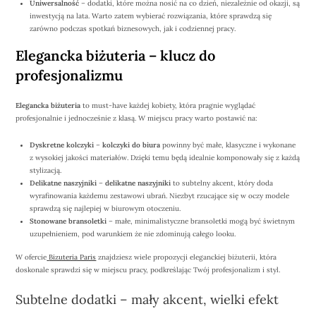
Uniwersalność
– dodatki, które można nosić na co dzień, niezależnie od okazji, są
inwestycją na lata. Warto zatem wybierać rozwiązania, które sprawdzą się
zarówno podczas spotkań biznesowych, jak i codziennej pracy.
Elegancka biżuteria – klucz do
profesjonalizmu
Elegancka biżuteria
to must-have każdej kobiety, która pragnie wyglądać
profesjonalnie i jednocześnie z klasą. W miejscu pracy warto postawić na:
Dyskretne kolczyki
–
kolczyki do biura
powinny być małe, klasyczne i wykonane
z wysokiej jakości materiałów. Dzięki temu będą idealnie komponowały się z każdą
stylizacją.
Delikatne naszyjniki
–
delikatne naszyjniki
to subtelny akcent, który doda
wyrafinowania każdemu zestawowi ubrań. Niezbyt rzucające się w oczy modele
sprawdzą się najlepiej w biurowym otoczeniu.
Stonowane bransoletki
– małe, minimalistyczne bransoletki mogą być świetnym
uzupełnieniem, pod warunkiem że nie zdominują całego looku.
W ofercie
Bizuteria Paris
znajdziesz wiele propozycji eleganckiej biżuterii, która
doskonale sprawdzi się w miejscu pracy, podkreślając Twój profesjonalizm i styl.
Subtelne dodatki – mały akcent, wielki efekt