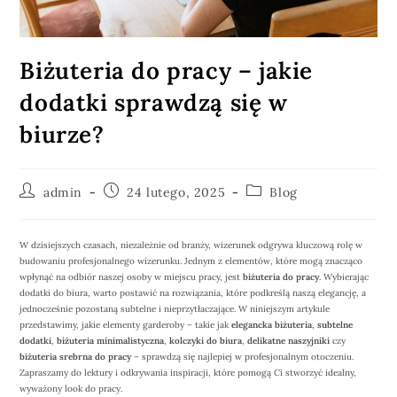
Biżuteria do pracy – jakie
dodatki sprawdzą się w
biurze?
admin
24 lutego, 2025
Blog
W dzisiejszych czasach, niezależnie od branży, wizerunek odgrywa kluczową rolę w
budowaniu profesjonalnego wizerunku. Jednym z elementów, które mogą znacząco
wpłynąć na odbiór naszej osoby w miejscu pracy, jest
biżuteria do pracy
. Wybierając
dodatki do biura, warto postawić na rozwiązania, które podkreślą naszą elegancję, a
jednocześnie pozostaną subtelne i nieprzytłaczające. W niniejszym artykule
przedstawimy, jakie elementy garderoby – takie jak
elegancka biżuteria
,
subtelne
dodatki
,
biżuteria minimalistyczna
,
kolczyki do biura
,
delikatne naszyjniki
czy
biżuteria srebrna do pracy
– sprawdzą się najlepiej w profesjonalnym otoczeniu.
Zapraszamy do lektury i odkrywania inspiracji, które pomogą Ci stworzyć idealny,
wyważony look do pracy.