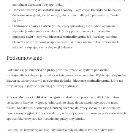
subtelnym akcentem Twojego looku.
Dobierz biżuterię do kształtu szyi i twarzy
– wybierając
kolczyki do biura
czy
delikatne naszyjniki
, zwróć uwagę, aby ich styl i długość pasowały do Twoich
rysów.
Stonowane kolory i materiały
– najlepiej sprawdzają się modele wykonane z
wysokiej jakości srebra czy złota, które są ponadczasowe i uniwersalne.
Spójność stylu
– zarówno
biżuteria minimalistyczna
, jak i bardziej ozdobne
elementy powinny tworzyć spójną całość. W pracy warto unikać przesadnych
zdobień, skupiając się na elegancji i klasyce.
Podsumowanie
Podsumowując,
biżuteria do pracy
powinna przede wszystkim podkreślać
profesjonalizm i elegancję, a jednocześnie pozostawać subtelna. Wybierając
elegancką
biżuterię
, warto postawić na
subtelne dodatki
i
biżuterię minimalistyczną
, które nie
przytłaczają, a jedynie dopełniają biurową stylizację.
Kolczyki do biura
i
delikatne naszyjniki
to doskonałe propozycje dla kobiet, które
cenią sobie klasykę i wygodę, jednocześnie chcąc dodać swoim stylizacjom nieco
blasku. Dodatkowo, wybierając
biżuterię srebrną do pracy
, zyskujesz uniwersalny i
nowoczesny wygląd, który sprawdzi się w każdej sytuacji – zarówno podczas ważnych
spotkań biznesowych, jak i codziennej pracy przy biurku.
Pamiętaj, że najważniejsze jest, aby dodatki były zgodne z Twoim stylem oraz