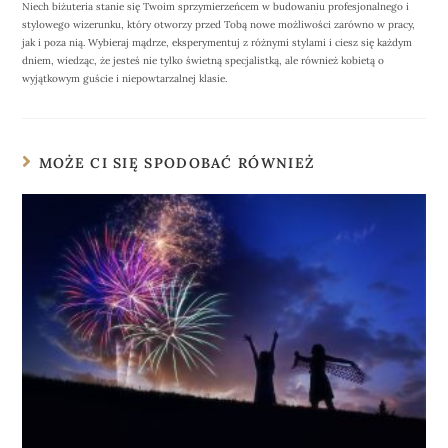
Niech biżuteria stanie się Twoim sprzymierzeńcem w budowaniu profesjonalnego i
stylowego wizerunku, który otworzy przed Tobą nowe możliwości zarówno w pracy,
jak i poza nią. Wybieraj mądrze, eksperymentuj z różnymi stylami i ciesz się każdym
dniem, wiedząc, że jesteś nie tylko świetną specjalistką, ale również kobietą o
wyjątkowym guście i niepowtarzalnej klasie.
MOŻE CI SIĘ SPODOBAĆ RÓWNIEŻ