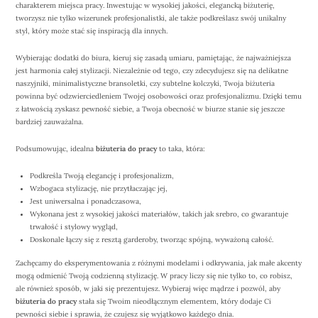
charakterem miejsca pracy. Inwestując w wysokiej jakości, elegancką biżuterię,
tworzysz nie tylko wizerunek profesjonalistki, ale także podkreślasz swój unikalny
styl, który może stać się inspiracją dla innych.
Wybierając dodatki do biura, kieruj się zasadą umiaru, pamiętając, że najważniejsza
jest harmonia całej stylizacji. Niezależnie od tego, czy zdecydujesz się na delikatne
naszyjniki, minimalistyczne bransoletki, czy subtelne kolczyki, Twoja biżuteria
powinna być odzwierciedleniem Twojej osobowości oraz profesjonalizmu. Dzięki temu
z łatwością zyskasz pewność siebie, a Twoja obecność w biurze stanie się jeszcze
bardziej zauważalna.
Podsumowując, idealna
biżuteria do pracy
to taka, która:
Podkreśla Twoją elegancję i profesjonalizm,
Wzbogaca stylizację, nie przytłaczając jej,
Jest uniwersalna i ponadczasowa,
Wykonana jest z wysokiej jakości materiałów, takich jak srebro, co gwarantuje
trwałość i stylowy wygląd,
Doskonale łączy się z resztą garderoby, tworząc spójną, wyważoną całość.
Zachęcamy do eksperymentowania z różnymi modelami i odkrywania, jak małe akcenty
mogą odmienić Twoją codzienną stylizację. W pracy liczy się nie tylko to, co robisz,
ale również sposób, w jaki się prezentujesz. Wybieraj więc mądrze i pozwól, aby
biżuteria do pracy
stała się Twoim nieodłącznym elementem, który dodaje Ci
pewności siebie i sprawia, że czujesz się wyjątkowo każdego dnia.