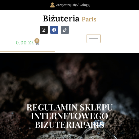
Zarejestruj się/ Zaloguj
Biżuteria
Paris
0
0.00
ZŁ
REGULAMIN SKLEPU
INTERNETOWEGO
BIZUTERIAPARIS