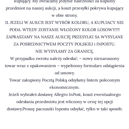
kupujący. My zwracamy jedynie należności za kupiony
przedmiot na naszej aukcji, a koszt przesyłki pokrywa kupujący
w obie strony.
11. JEZELI W AUKCJI JEST WYBÓR KOLORU, A KUPUJACY NIE
PODA. WTEDY ZOSTANIE WŁOŻONY KOLOR LOSOWY!!!!
ZAPRASZAMY NA NASZE AUKCJĘ PRZESYLKI SA WYSYLANE
ZA POSREDNICTWEM POCZTY POLSKIEJ i INPOSTU.
NIE WYSYŁAMY ZA GRANICĘ.
W przypadku zwrotu należy odesłać: – nowy nienaruszony
towar wraz z opakowaniem – wypełniony formularz odstąpienia
od umowy.
Towar zakupiony Pocztą Polską odsyłamy listem poleconym
ekonomicznym.
Jeżeli wybrałeś dostawę Allegro InPost, koszt ewentualnego
odesłania przedmiotu jest wliczony w cenę tej opcji
dostawy.Proszę paczuszki Inpostu odsyłać, tylko w taki sposób.