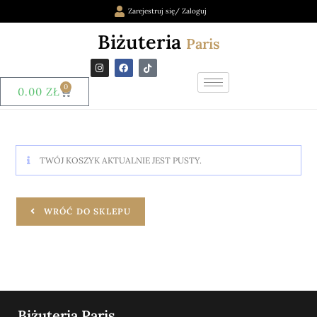
Zarejestruj się/ Zaloguj
Biżuteria
Paris
0
0.00
ZŁ
TWÓJ KOSZYK AKTUALNIE JEST PUSTY.
WRÓĆ DO SKLEPU
Biżuteria Paris