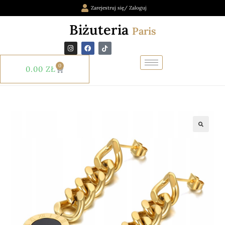
Zarejestruj się/ Zaloguj
Biżuteria
Paris
0
0.00
ZŁ