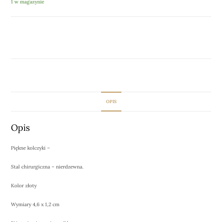
1 w magazynie
DODAJ DO KOSZYKA
OPIS
Opis
Piękne kolczyki –
Stal chirurgiczna – nierdzewna.
Kolor złoty
Wymiary 4,6 x 1,2 cm