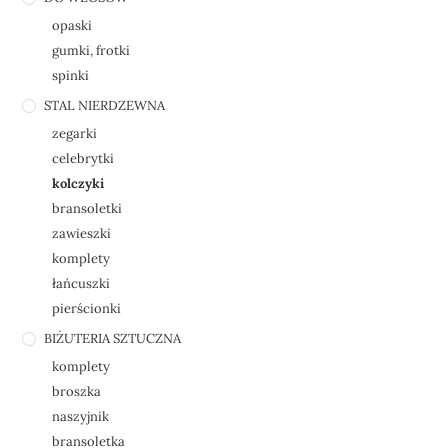
opaski
gumki, frotki
spinki
STAL NIERDZEWNA
zegarki
celebrytki
kolczyki
bransoletki
zawieszki
komplety
łańcuszki
pierścionki
BIŻUTERIA SZTUCZNA
komplety
broszka
naszyjnik
bransoletka