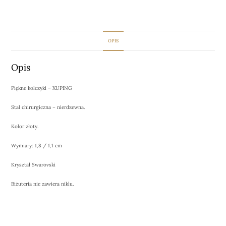
OPIS
Opis
Piękne kolczyki – XUPING
Stal chirurgiczna – nierdzewna.
Kolor złoty.
Wymiary: 1,8 / 1,1 cm
Kryształ Swarovski
Biżuteria nie zawiera niklu.