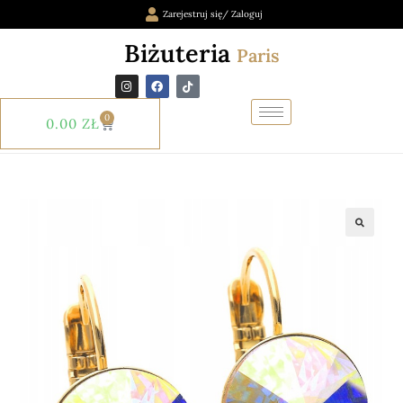
Zarejestruj się/ Zaloguj
Biżuteria
Paris
0
0.00
ZŁ