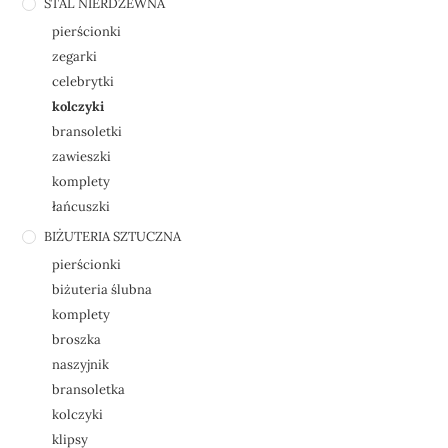
STAL NIERDZEWNA
pierścionki
zegarki
celebrytki
kolczyki
bransoletki
zawieszki
komplety
łańcuszki
BIŻUTERIA SZTUCZNA
pierścionki
biżuteria ślubna
komplety
broszka
naszyjnik
bransoletka
kolczyki
klipsy