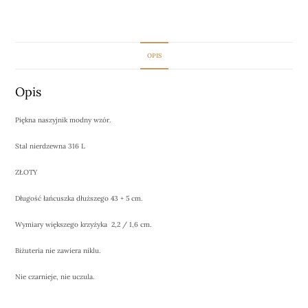
OPIS
Opis
Piękna naszyjnik modny wzór.
Stal nierdzewna 316 L
ZŁOTY
Długość łańcuszka dłuższego 43 + 5 cm.
Wymiary większego krzyżyka 2,2 / 1,6 cm.
Biżuteria nie zawiera niklu.
Nie czarnieje, nie uczula.