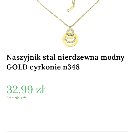
Naszyjnik stal nierdzewna modny
GOLD cyrkonie n348
32.99
zł
1 w magazynie
DODAJ DO KOSZYKA