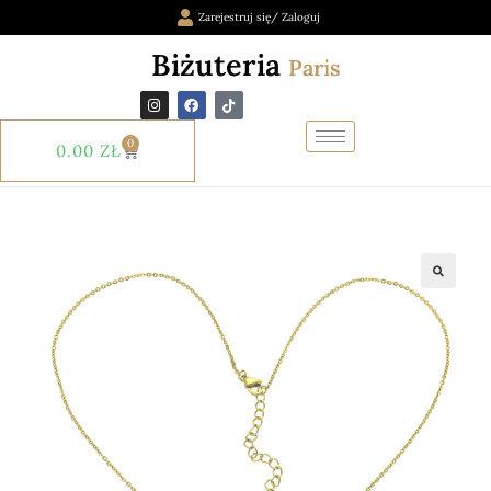
Zarejestruj się/ Zaloguj
Biżuteria
Paris
0
0.00
ZŁ