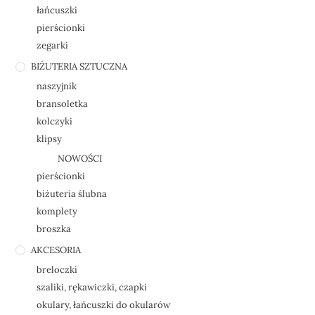
łańcuszki
pierścionki
zegarki
BIŻUTERIA SZTUCZNA
naszyjnik
bransoletka
kolczyki
klipsy
NOWOŚCI
pierścionki
biżuteria ślubna
komplety
broszka
AKCESORIA
breloczki
szaliki, rękawiczki, czapki
okulary, łańcuszki do okularów