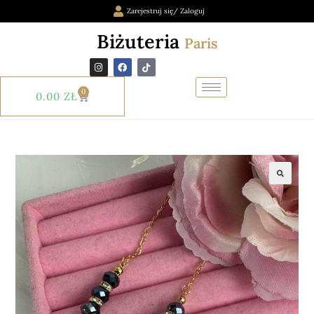
Zarejestruj się/ Zaloguj
Biżuteria
Paris
0
0.00
ZŁ