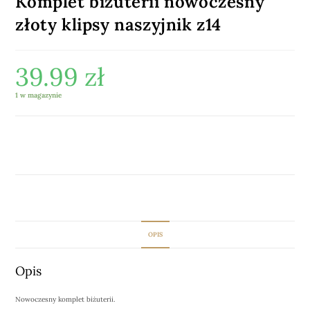
Komplet biżuterii nowoczesny
złoty klipsy naszyjnik z14
39.99
zł
1 w magazynie
DODAJ DO KOSZYKA
OPIS
Opis
Nowoczesny komplet biżuterii.