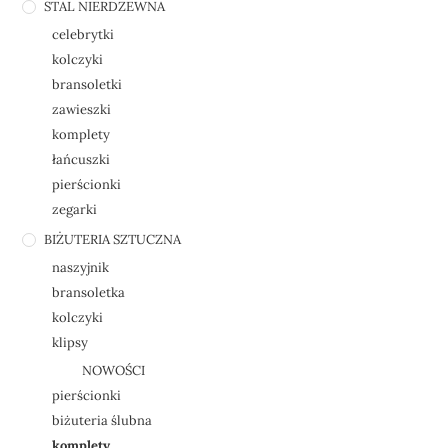
STAL NIERDZEWNA
celebrytki
kolczyki
bransoletki
zawieszki
komplety
łańcuszki
pierścionki
zegarki
BIŻUTERIA SZTUCZNA
naszyjnik
bransoletka
kolczyki
klipsy
NOWOŚCI
pierścionki
biżuteria ślubna
komplety