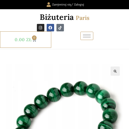
Zarejestruj się/ Zaloguj
Biżuteria
Paris
0
0.00
ZŁ