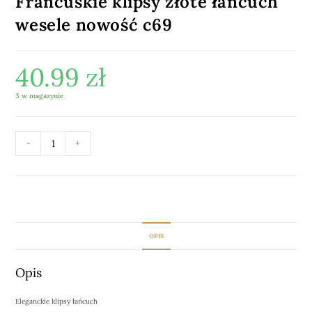
Francuskie klipsy złote łańcuch
wesele nowość c69
40.99
zł
3 w magazynie
-
+
DODAJ DO KOSZYKA
OPIS
Opis
Eleganckie klipsy łańcuch