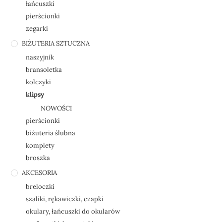
łańcuszki
pierścionki
zegarki
BIŻUTERIA SZTUCZNA
naszyjnik
bransoletka
kolczyki
klipsy
NOWOŚCI
pierścionki
biżuteria ślubna
komplety
broszka
AKCESORIA
breloczki
szaliki, rękawiczki, czapki
okulary, łańcuszki do okularów