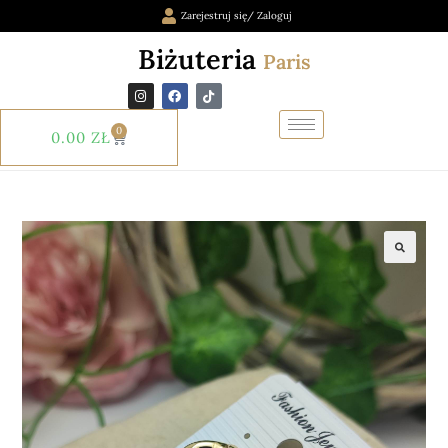
Zarejestruj się/ Zaloguj
Biżuteria
Paris
0
0.00
ZŁ