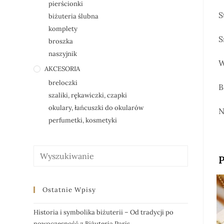
pierścionki
S
biżuteria ślubna
komplety
S
broszka
naszyjnik
W
AKCESORIA
breloczki
B
szaliki, rękawiczki, czapki
okulary, łańcuszki do okularów
N
perfumetki, kosmetyki
P
Ostatnie Wpisy
Historia i symbolika biżuterii – Od tradycji po
nowoczesność z Biżuteria Paris