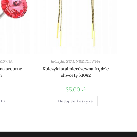
DZEWNA
kolczyki
,
STAL NIERDZEWNA
wna srebrne
Kolczyki stal nierdzewna frędzle
53
chwosty k1062
35.00
zł
yka
Dodaj do koszyka