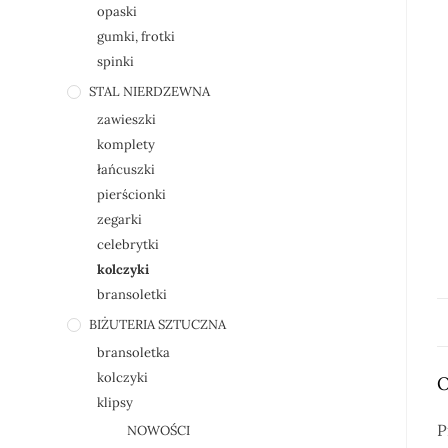
opaski
gumki, frotki
spinki
STAL NIERDZEWNA
zawieszki
komplety
łańcuszki
pierścionki
zegarki
celebrytki
kolczyki
bransoletki
BIŻUTERIA SZTUCZNA
bransoletka
kolczyki
O
klipsy
P
NOWOŚCI