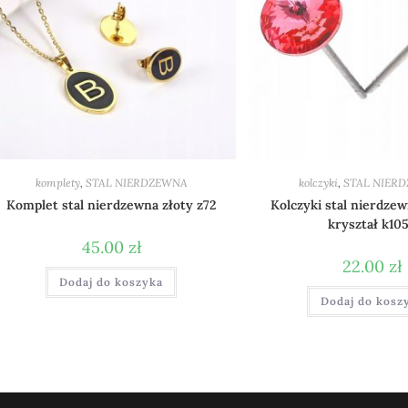
komplety
,
STAL NIERDZEWNA
kolczyki
,
STAL NIER
Komplet stal nierdzewna złoty z72
Kolczyki stal nierdze
kryształ k10
45.00
zł
22.00
zł
Dodaj do koszyka
Dodaj do kosz