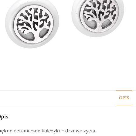
OPIS
pis
iękne ceramiczne kolczyki – drzewo życia