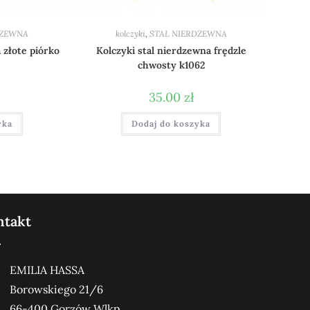
DZEWNA
kolczyki
,
STAL NIERDZEWNA
 złote piórko
Kolczyki stal nierdzewna frędzle
chwosty k1062
35.00
zł
yka
Dodaj do koszyka
ntakt
EMILIA HASSA
Borowskiego 21/6
66-400 Gorzów Wlkp.