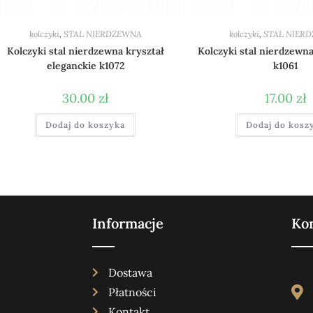
kolczyki
,
STAL NIERDZEWNA
kolczyki
,
STAL NIER
Kolczyki stal nierdzewna kryształ
Kolczyki stal nierdzewna
eleganckie k1072
k1061
30.00
zł
17.00
zł
Dodaj do koszyka
Dodaj do kosz
Informacje
Ko
Dostawa
Płatności
Kontakt