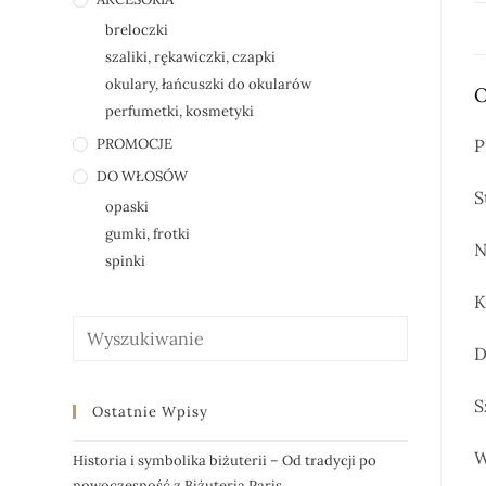
breloczki
szaliki, rękawiczki, czapki
okulary, łańcuszki do okularów
O
perfumetki, kosmetyki
PROMOCJE
P
DO WŁOSÓW
S
opaski
gumki, frotki
N
spinki
K
D
S
Ostatnie Wpisy
W
Historia i symbolika biżuterii – Od tradycji po
nowoczesność z Biżuteria Paris