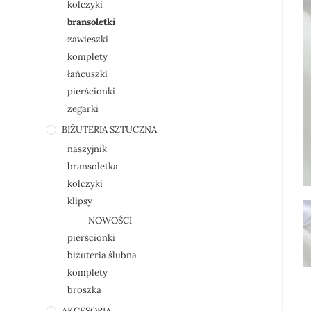
kolczyki
bransoletki
zawieszki
komplety
łańcuszki
pierścionki
zegarki
BIŻUTERIA SZTUCZNA
naszyjnik
bransoletka
kolczyki
klipsy
NOWOŚCI
pierścionki
biżuteria ślubna
komplety
broszka
AKCESORIA