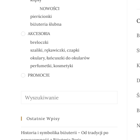
NOWOŚCI
pierścionki
O
biżuteria ślubna
AKCESORIA
B
breloczki
S
szaliki, rękawiczki, czapki
okulary, łańcuszki do okularów
K
perfumetki, kosmetyki
PROMOCJE
D
Ś
B
Ostatnie Wpisy
N
Historia i symbolika biżuterii – Od tradycji po
nowoczesność z Biżuteria Paris