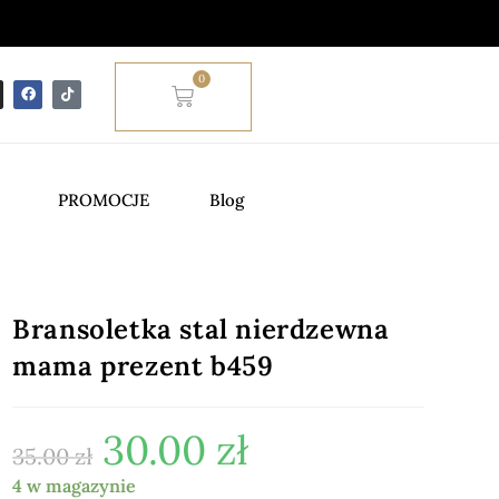
0
PROMOCJE
Blog
Bransoletka stal nierdzewna
mama prezent b459
30.00
zł
35.00
zł
4 w magazynie