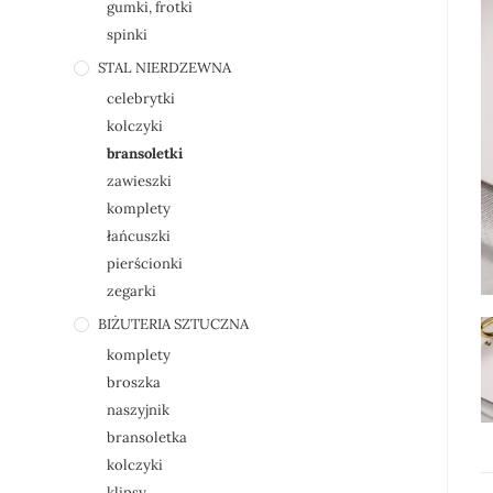
gumki, frotki
spinki
STAL NIERDZEWNA
celebrytki
kolczyki
bransoletki
zawieszki
komplety
łańcuszki
pierścionki
zegarki
BIŻUTERIA SZTUCZNA
komplety
broszka
naszyjnik
bransoletka
kolczyki
klipsy