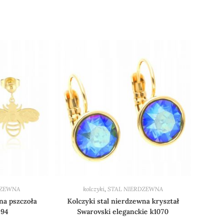
DZEWNA
kolczyki
,
STAL NIERDZEWNA
na pszczoła
Kolczyki stal nierdzewna kryształ
094
Swarovski eleganckie k1070