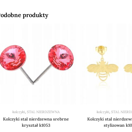
odobne produkty
kolczyki
,
STAL NIERDZEWNA
kolczyki
,
STAL NIER
Kolczyki stal nierdzewna srebrne
Kolczyki stal nierdzew
kryształ k1053
stylizowan k1