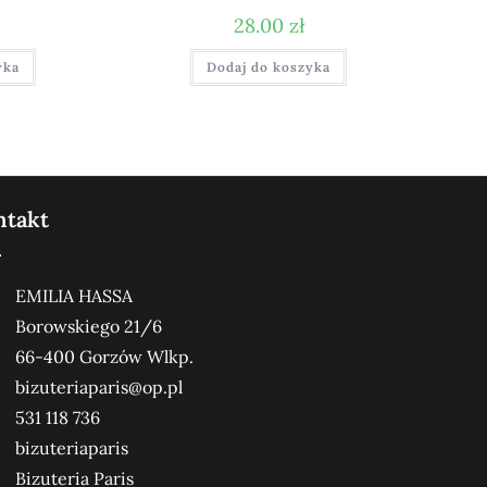
28.00
zł
yka
Dodaj do koszyka
ntakt
EMILIA HASSA
Borowskiego 21/6
66-400 Gorzów Wlkp.
bizuteriaparis@op.pl
531 118 736
bizuteriaparis
Bizuteria Paris