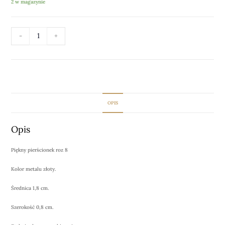
2 w magazynie
-
+
DODAJ DO KOSZYKA
OPIS
Opis
Piękny pierścionek roz 8
Kolor metalu złoty.
Średnica 1,8 cm.
Szerokość 0,8 cm.