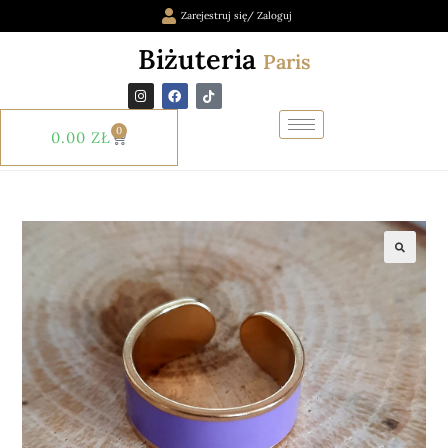
Zarejestruj się/ Zaloguj
Biżuteria
Paris
0
0.00
ZŁ