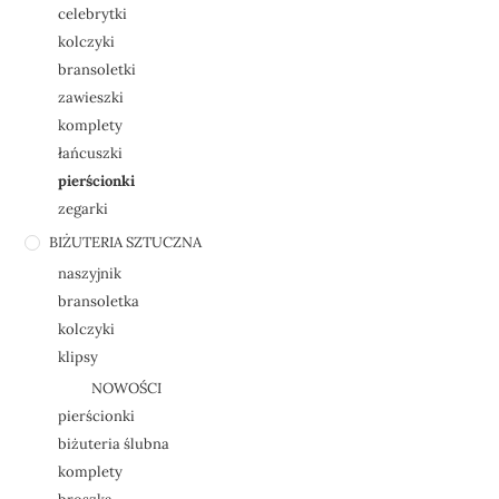
celebrytki
kolczyki
bransoletki
zawieszki
komplety
łańcuszki
pierścionki
zegarki
BIŻUTERIA SZTUCZNA
naszyjnik
bransoletka
kolczyki
klipsy
NOWOŚCI
pierścionki
biżuteria ślubna
komplety