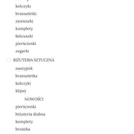
kolczyki
bransoletki
zawieszki
komplety
łańcuszki
pierścionki
zegarki
BIŻUTERIA SZTUCZNA
naszyjnik
bransoletka
kolczyki
klipsy
NOWOŚCI
pierścionki
biżuteria ślubna
komplety
broszka