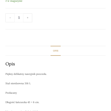
2 w magazynie
-
+
DODAJ DO KOSZYKA
OPIS
Opis
Piękny delikatny naszyjnik pszczoła.
Stal nierdzewna 316 L
Pozłacany
Długość łańcuszka 43 + 6 cm.