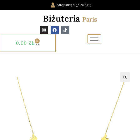
Zarejestruj się/ Zaloguj
Biżuteria
Paris
0
0.00
ZŁ