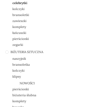
celebrytki
kolczyki
bransoletki
zawieszki
komplety
łańcuszki
pierścionki
zegarki
BIŻUTERIA SZTUCZNA
naszyjnik
bransoletka
kolczyki
klipsy
NOWOŚCI
pierścionki
biżuteria ślubna
komplety