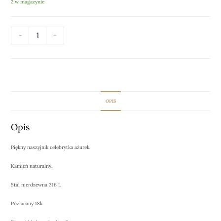
2 w magazynie
-
+
DODAJ DO KOSZYKA
OPIS
Opis
Piękny naszyjnik celebrytka ażurek.
Kamień naturalny.
Stal nierdzewna 316 L
Pozłacany 18k.