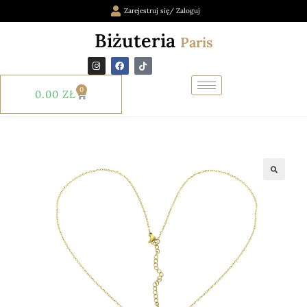
Zarejestruj się/ Zaloguj
Biżuteria
Paris
0
0.00
ZŁ