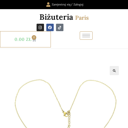
Zarejestruj się/ Zaloguj
Biżuteria
Paris
0
0.00
ZŁ