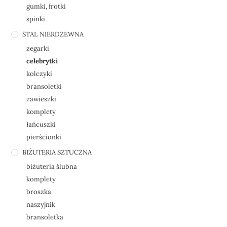
gumki, frotki
spinki
STAL NIERDZEWNA
zegarki
celebrytki
kolczyki
bransoletki
zawieszki
komplety
łańcuszki
pierścionki
BIŻUTERIA SZTUCZNA
biżuteria ślubna
komplety
broszka
naszyjnik
bransoletka