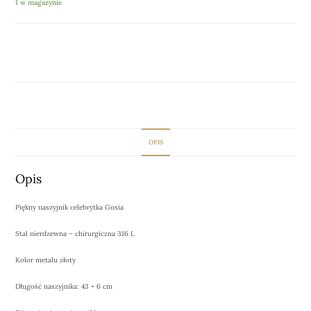
1 w magazynie
DODAJ DO KOSZYKA
OPIS
Opis
Piękny naszyjnik celebrytka Gosia
Stal nierdzewna – chirurgiczna 316 L
Kolor metalu złoty
Długość naszyjnika: 43 + 6 cm