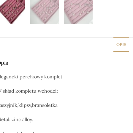
OPIS
pis
legancki perełkowy komplet
 skład kompletu wchodzi:
aszyjnik,klipsy,bransoletka
etal: zinc alloy.