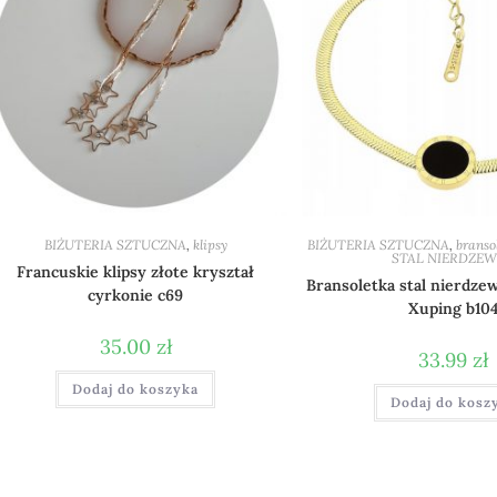
BIŻUTERIA SZTUCZNA
,
klipsy
BIŻUTERIA SZTUCZNA
,
branso
STAL NIERDZE
Francuskie klipsy złote kryształ
Bransoletka stal nierdze
cyrkonie c69
Xuping b10
35.00
zł
33.99
zł
Dodaj do koszyka
Dodaj do kosz