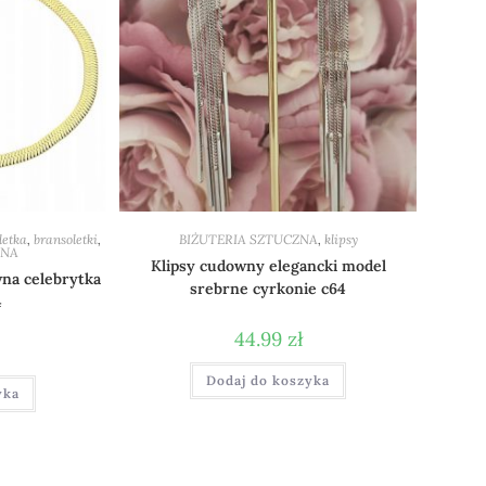
letka
,
bransoletki
,
BIŻUTERIA SZTUCZNA
,
klipsy
WNA
Klipsy cudowny elegancki model
wna celebrytka
srebrne cyrkonie c64
4
44.99
zł
Dodaj do koszyka
yka