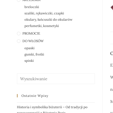
breloczki
szaliki, rękawiczki, czapki
okulary, łańcuszki do okularów
perfumetki, kosmetyki
PROMOCJE
DO WŁOSÓW
opaski
O
gumki, frotki
spinki
E
W
n
Ostatnie Wpisy
M
Historia i symbolika biżuterii – Od tradycji po
nowoczesność z Biżuteria Paris