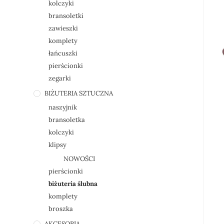
kolczyki
bransoletki
zawieszki
komplety
łańcuszki
pierścionki
zegarki
BIŻUTERIA SZTUCZNA
naszyjnik
bransoletka
kolczyki
klipsy
NOWOŚCI
pierścionki
biżuteria ślubna
komplety
broszka
AKCESORIA