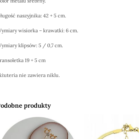
olor metalu srebrny.
ługość naszyjnika: 42 + 5 cm.
ymiary wisiorka – krawatki: 6 cm.
ymiary klipsów: 5 / 0,7 cm.
ransoletka 19 + 5 cm
iżuteria nie zawiera niklu.
odobne produkty