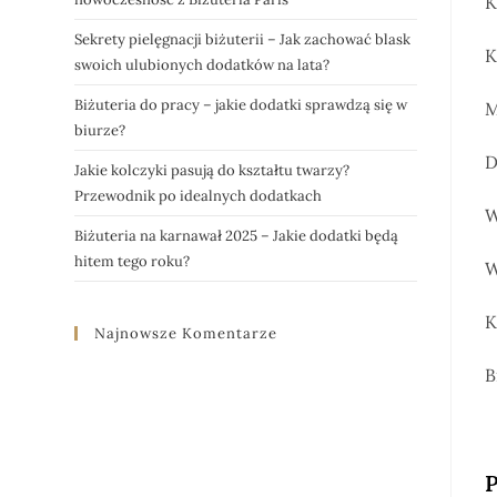
K
Sekrety pielęgnacji biżuterii – Jak zachować blask
K
swoich ulubionych dodatków na lata?
Biżuteria do pracy – jakie dodatki sprawdzą się w
M
biurze?
D
Jakie kolczyki pasują do kształtu twarzy?
Przewodnik po idealnych dodatkach
W
Biżuteria na karnawał 2025 – Jakie dodatki będą
hitem tego roku?
W
K
Najnowsze Komentarze
B
P