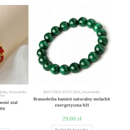
letka
,
bransoletki
,
BIŻUTERIA SZTUCZNA
,
bransoletka
WNA
Bransoletka kamień naturalny melachit
wość stal
energetyczna b31
104
29.00
zł
Dodaj do koszyka