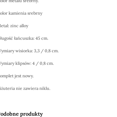
olor metalu srebrny.
olor kamienia srebrny
etal: zinc alloy
ługość łańcuszka: 45 cm.
ymiary wisiorka: 3,3 / 0,8 cm.
ymiary klipsów: 4 / 0,8 cm.
omplet jest nowy.
iżuteria nie zawiera niklu.
odobne produkty