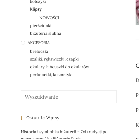
kolczyki
klipsy
NOWOŚCI
pierścionki
biżuteria ślubna
AKCESORIA
breloczki
szaliki, rękawiczki, czapki
O
okulary, łańcuszki do okularów
perfumetki, kosmetyki
D
P
P
Ostatnie Wpisy
K
Historia i symbolika biżuterii – Od tradycji po
nowoczesność z Biżuteria Paris