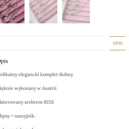
OPIS
pis
elikatny elegancki komplet ślubny.
ięknie wykonany w Austrii.
laterowany srebrem 925S
lipsy + naszyjnik.