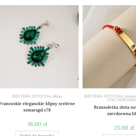
BIŻUTERIA SZTUCZNA
,
klipsy
BIŻUTERIA SZTUCZNA
,
branso
STAL NIERDZE
Francuskie eleganckie klipsy srebrne
Bransoletka złota no
szmaragd c78
nierdzewna b
36.00
zł
25.00
zł
Dodaj do koszyka