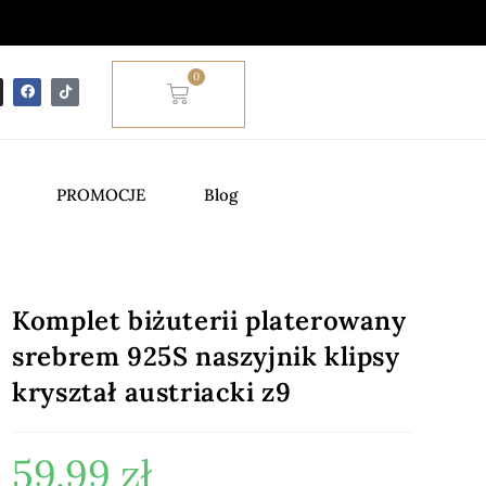
0
PROMOCJE
Blog
Komplet biżuterii platerowany
srebrem 925S naszyjnik klipsy
kryształ austriacki z9
59.99
zł