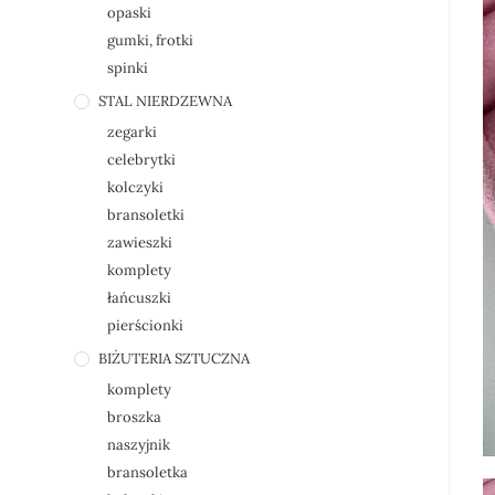
opaski
gumki, frotki
spinki
STAL NIERDZEWNA
zegarki
celebrytki
kolczyki
bransoletki
zawieszki
komplety
łańcuszki
pierścionki
BIŻUTERIA SZTUCZNA
komplety
broszka
naszyjnik
bransoletka