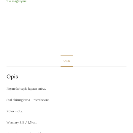
1 w magazynie
DODAJ DO KOSZYKA
OPIS
Opis
Piękne kolczyki łapacz snów.
Stal chirurgiczna – nierdzewna.
Kolor złoty.
Wymiary 3,8 / 1,5 cm.