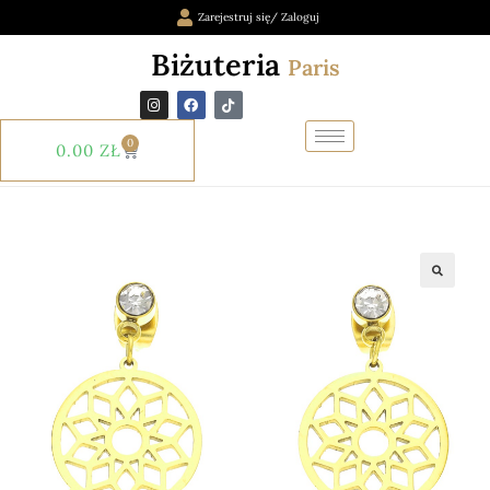
Zarejestruj się/ Zaloguj
Biżuteria
Paris
0
0.00
ZŁ