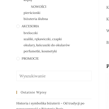
NOWOŚCI
K
pierścionki
K
biżuteria ślubna
AKCESORIA
W
breloczki
szaliki, rękawiczki, czapki
B
okulary, łańcuszki do okularów
perfumetki, kosmetyki
PROMOCJE
P
Ostatnie Wpisy
Historia i symbolika biżuterii – Od tradycji po
nowoczesność z Biżuteria Paris