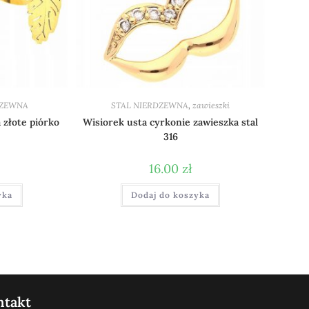
DZEWNA
STAL NIERDZEWNA
,
zawieszki
 złote piórko
Wisiorek usta cyrkonie zawieszka stal
316
16.00
zł
yka
Dodaj do koszyka
ntakt