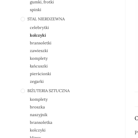
gumki, frotki
spinki
STAL NIERDZEWNA
celebrytki
kolczyki
bransoletki
zawieszki
komplety
łańcuszki
pierścionki
zegarki
BIŻUTERIA SZTUCZNA
komplety
broszka
naszyjnik
O
bransoletka
kolczyki
P
klipsy