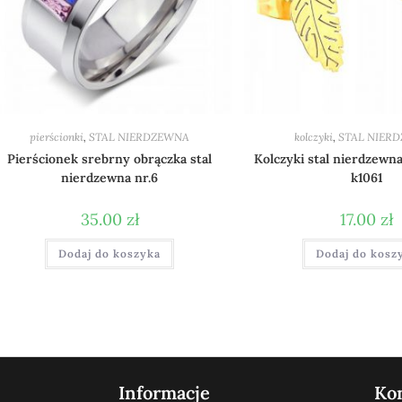
pierścionki
,
STAL NIERDZEWNA
kolczyki
,
STAL NIER
Pierścionek srebrny obrączka stal
Kolczyki stal nierdzewna
nierdzewna nr.6
k1061
35.00
zł
17.00
zł
Dodaj do koszyka
Dodaj do kosz
Informacje
Ko