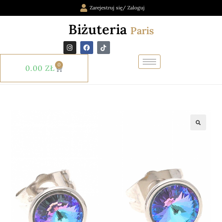
Zarejestruj się/ Zaloguj
Biżuteria
Paris
0
0.00
ZŁ