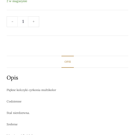
2 w magazynie
-
+
DODAJ DO KOSZYKA
OPIS
Opis
Piękne kolczyki cyrkonia multikolor
Codzienne
Stal nierdzewna.
Srebrne