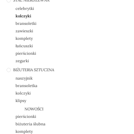
STAL NIERDZEWNA
celebrytki
kolczyki
bransoletki
zawieszki
komplety
łańcuszki
pierścionki
zegarki
BIŻUTERIA SZTUCZNA
naszyjnik
bransoletka
kolczyki
klipsy
NOWOŚCI
pierścionki
biżuteria ślubna
komplety