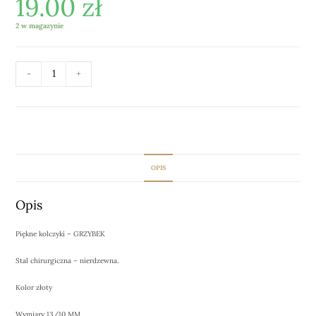
19.00
zł
2 w magazynie
-
+
DODAJ DO KOSZYKA
OPIS
Opis
Piękne kolczyki – GRZYBEK
Stal chirurgiczna – nierdzewna.
Kolor złoty
Wymiary 13/10 MM