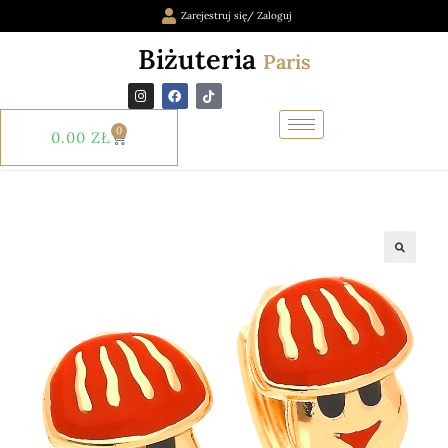
Zarejestruj się/ Zaloguj
Biżuteria
Paris
0
0.00
ZŁ