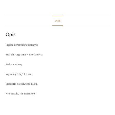
OPIS
Opis
Piękne ceramiczne kolczyki
Stal chirurgiczna – nierdzewna.
Kolor srebrny
Wymiary 3,5 / 1,8 cm.
Biżuteria nie zawiera niklu.
Nie uczula, nie czarnieje.