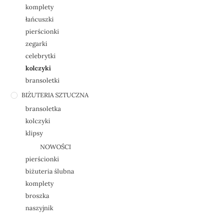
komplety
łańcuszki
pierścionki
zegarki
celebrytki
kolczyki
bransoletki
BIŻUTERIA SZTUCZNA
bransoletka
kolczyki
klipsy
NOWOŚCI
pierścionki
biżuteria ślubna
komplety
broszka
naszyjnik