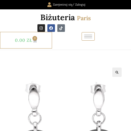
Zarejestruj się/ Zaloguj
Biżuteria
Paris
0
0.00
ZŁ