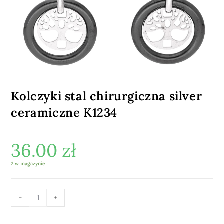
Kolczyki stal chirurgiczna silver
ceramiczne K1234
36.00
zł
2 w magazynie
-
+
DODAJ DO KOSZYKA