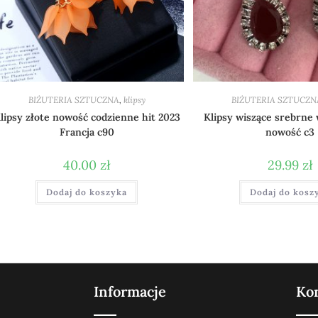
BIŻUTERIA SZTUCZNA
,
klipsy
BIŻUTERIA SZTUCZN
lipsy złote nowość codzienne hit 2023
Klipsy wiszące srebrne 
Francja c90
nowość c3
40.00
zł
29.99
zł
Dodaj do koszyka
Dodaj do kosz
Informacje
Ko