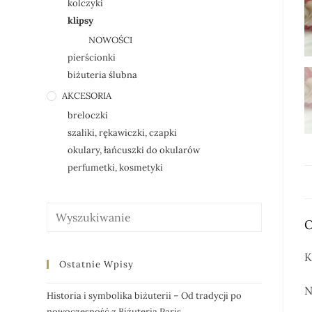
kolczyki
klipsy
NOWOŚCI
pierścionki
biżuteria ślubna
AKCESORIA
breloczki
szaliki, rękawiczki, czapki
okulary, łańcuszki do okularów
perfumetki, kosmetyki
O
K
Ostatnie Wpisy
N
Historia i symbolika biżuterii – Od tradycji po
nowoczesność z Biżuteria Paris