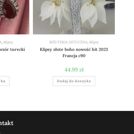
A
,
klipsy
BIŻUTERIA SZTUCZNA
,
klipsy
wzór turecki
Klipsy złote boho nowość hit 2023
Francja c90
44.99
zł
yka
Dodaj do koszyka
ntakt