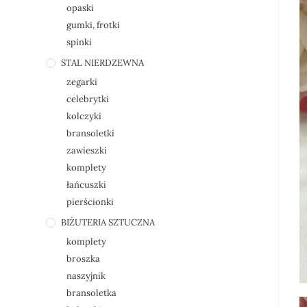
opaski
gumki, frotki
spinki
STAL NIERDZEWNA
zegarki
celebrytki
kolczyki
bransoletki
zawieszki
komplety
łańcuszki
pierścionki
BIŻUTERIA SZTUCZNA
komplety
broszka
naszyjnik
bransoletka