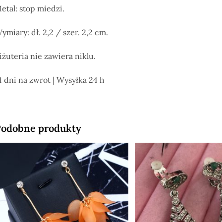
etal: stop miedzi.
ymiary: dł. 2,2 / szer. 2,2 cm.
iżuteria nie zawiera niklu.
4 dni na zwrot | Wysyłka 24 h
odobne produkty