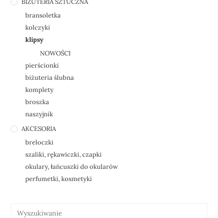
BIŻUTERIA SZTUCZNA
bransoletka
kolczyki
klipsy
NOWOŚCI
pierścionki
biżuteria ślubna
komplety
broszka
naszyjnik
AKCESORIA
breloczki
szaliki, rękawiczki, czapki
okulary, łańcuszki do okularów
perfumetki, kosmetyki