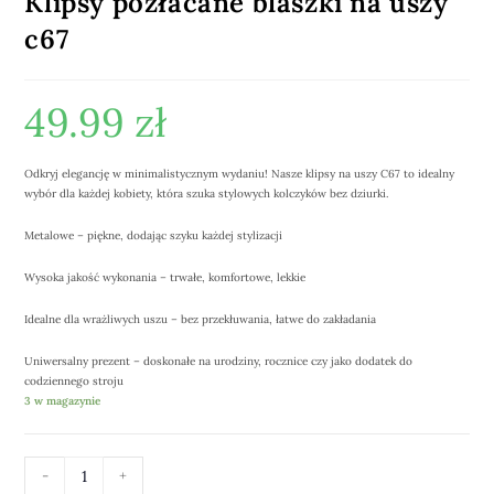
Klipsy pozłacane blaszki na uszy
c67
49.99
zł
Odkryj elegancję w minimalistycznym wydaniu! Nasze klipsy na uszy C67 to idealny
wybór dla każdej kobiety, która szuka stylowych kolczyków bez dziurki.
Metalowe – piękne, dodając szyku każdej stylizacji
Wysoka jakość wykonania – trwałe, komfortowe, lekkie
Idealne dla wrażliwych uszu – bez przekłuwania, łatwe do zakładania
Uniwersalny prezent – doskonałe na urodziny, rocznice czy jako dodatek do
codziennego stroju
3 w magazynie
-
+
DODAJ DO KOSZYKA