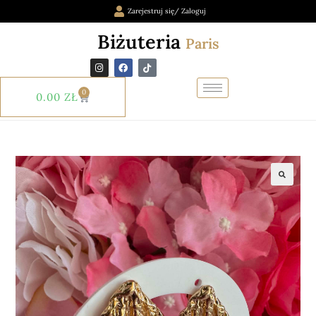
Zarejestruj się/ Zaloguj
Biżuteria
Paris
0
0.00
ZŁ