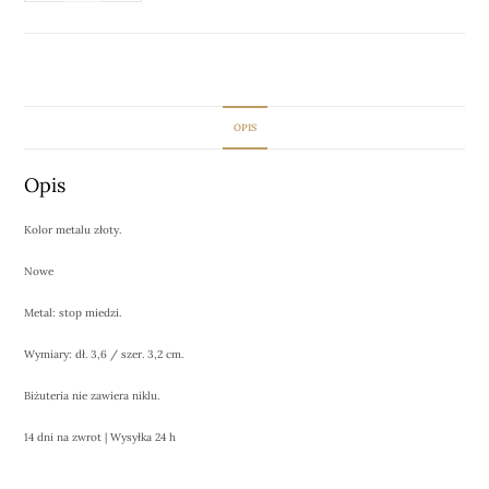
OPIS
Opis
Kolor metalu złoty.
Nowe
Metal: stop miedzi.
Wymiary: dł. 3,6 / szer. 3,2 cm.
Biżuteria nie zawiera niklu.
14 dni na zwrot | Wysyłka 24 h