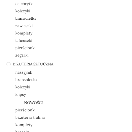
celebrytki
kolczyki
bransoletki
zawieszki
komplety
łańcuszki
pierścionki
zegarki
BIŻUTERIA SZTUCZNA
naszyjnik
bransoletka
kolczyki
klipsy
NOWOŚCI
pierścionki
biżuteria ślubna
komplety