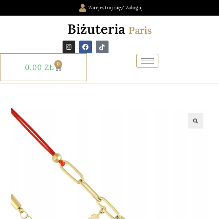
Zarejestruj się/ Zaloguj
Biżuteria
Paris
0
0.00
ZŁ