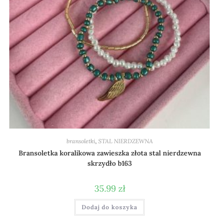
bransoletki
,
STAL NIERDZEWNA
Bransoletka koralikowa zawieszka złota stal nierdzewna
skrzydło b163
35.99
zł
Dodaj do koszyka