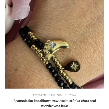
bransoletki
,
STAL NIERDZEWNA
Bransoletka koralikowa zawieszka stópka złota stal
nierdzewna b158