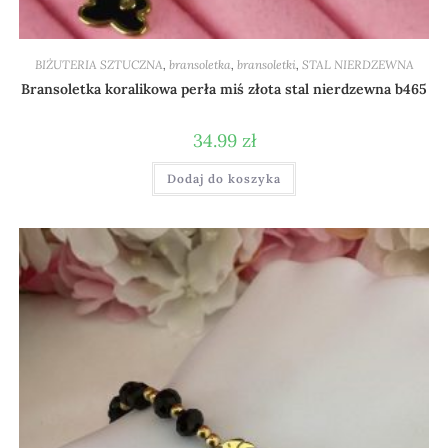
BIŻUTERIA SZTUCZNA
,
bransoletka
,
bransoletki
,
STAL NIERDZEWNA
Bransoletka koralikowa perła miś złota stal nierdzewna b465
34.99
zł
Dodaj do koszyka