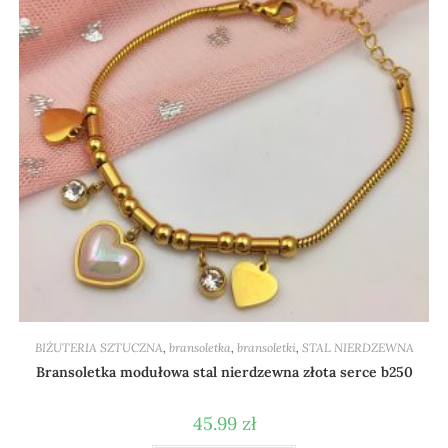
BIŻUTERIA SZTUCZNA
,
bransoletka
,
bransoletki
,
STAL NIERDZEWNA
Bransoletka modułowa stal nierdzewna złota serce b250
45.99
zł