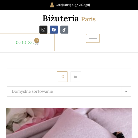
Zarejestruj się/ Zaloguj
Biżuteria
Paris
0
0.00
ZŁ
Domyślne sortowanie