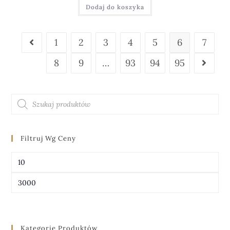
Dodaj do koszyka
1
2
3
4
5
6
7
8
9
…
93
94
95
Filtruj Wg Ceny
FILTRUJ
Kategorie Produktów