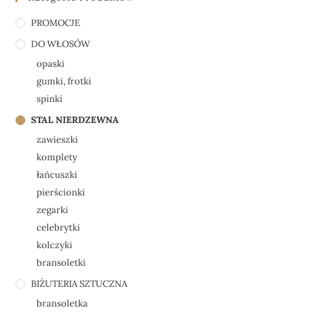
PROMOCJE
DO WŁOSÓW
opaski
gumki, frotki
spinki
STAL NIERDZEWNA
zawieszki
komplety
łańcuszki
pierścionki
zegarki
celebrytki
kolczyki
bransoletki
BIŻUTERIA SZTUCZNA
bransoletka