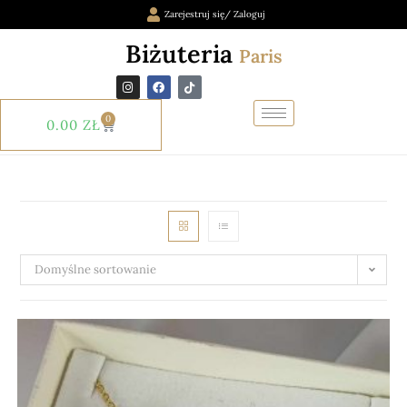
Zarejestruj się/ Zaloguj
Biżuteria
Paris
0
0.00
ZŁ
Domyślne sortowanie