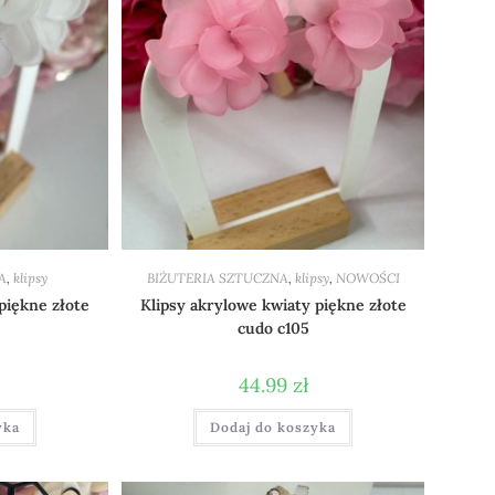
A
,
klipsy
BIŻUTERIA SZTUCZNA
,
klipsy
,
NOWOŚCI
piękne złote
Klipsy akrylowe kwiaty piękne złote
cudo c105
44.99
zł
yka
Dodaj do koszyka