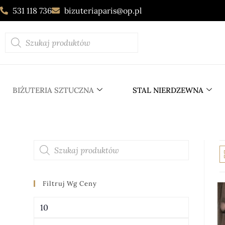
531 118 736
bizuteriaparis@op.pl
BIŻUTERIA SZTUCZNA
STAL NIERDZEWNA
Filtruj Wg Ceny