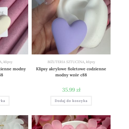
A
,
klipsy
BIŻUTERIA SZTUCZNA
,
klipsy
dzienne modny
Klipsy akrylowe fioletowe codzienne
88
modny wzór c88
35.99
zł
yka
Dodaj do koszyka