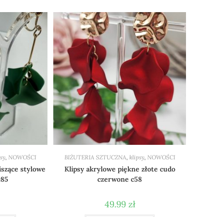
psy
,
NOWOŚCI
BIŻUTERIA SZTUCZNA
,
klipsy
,
NOWOŚCI
iszące stylowe
Klipsy akrylowe piękne złote cudo
c85
czerwone c58
49.99
zł