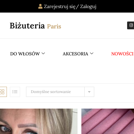
Zarejestruj się/ Zaloguj
Biżuteria
Paris
DO WŁOSÓW
AKCESORIA
NOWOŚCI
Domyślne sortowanie