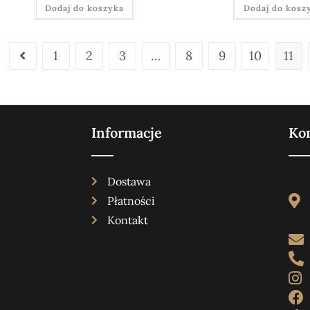
Dodaj do koszyka
Dodaj do kosz
1
2
3
…
8
9
10
11
Informacje
Ko
Dostawa
Płatności
Kontakt