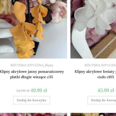
BIŻUTERIA SZTUCZNA
,
klipsy
BIŻUTERIA SZTUCZN
Klipsy akrylowe jasny pomarańczowy
Klipsy akrylowe kwiaty 
płatki długie wiszące c35
cudo c105
49.99
zł
45.99
zł
54.99
zł
Dodaj do koszyka
Dodaj do kosz