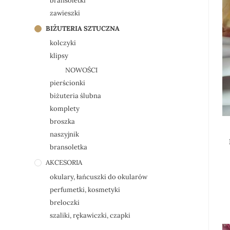
bransoletki
zawieszki
BIŻUTERIA SZTUCZNA
kolczyki
klipsy
NOWOŚCI
pierścionki
biżuteria ślubna
komplety
broszka
naszyjnik
bransoletka
AKCESORIA
okulary, łańcuszki do okularów
perfumetki, kosmetyki
breloczki
szaliki, rękawiczki, czapki