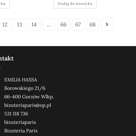
yka
Dodaj do koszyka
12
13
14
…
66
67
68
ntakt
EMILIA HASSA
Borowskiego 21/6
66-400 Gorzów Wlkp.
bizuteriaparis@op.pl
531 118 736
bizuteriaparis
Bizuteria Paris