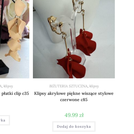
A
,
klipsy
BIŻUTERIA SZTUCZNA
,
klipsy
płatki clip c35
Klipsy akrylowe piękne wiszące stylowe
czerwone c85
49.99
zł
yka
Dodaj do koszyka