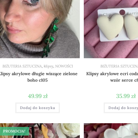
BIŻUTERIA SZTUCZNA
,
klipsy
,
NOWOŚCI
BIŻUTERIA SZTUCZN
lipsy akrylowe długie wiszące zielone
Klipsy akrylowe ecri co
boho c105
wzór serce c
49.99
zł
35.99
zł
Dodaj do koszyka
Dodaj do kosz
PROMOCJA!