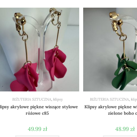
BIŻUTERIA SZTUCZNA
,
klipsy
BIŻUTERIA SZTUCZNA
,
kli
lipsy akrylowe piękne wiszące stylowe
Klipsy akrylowe piękne w
różowe c85
zielone boho 
49.99
zł
48.99
zł