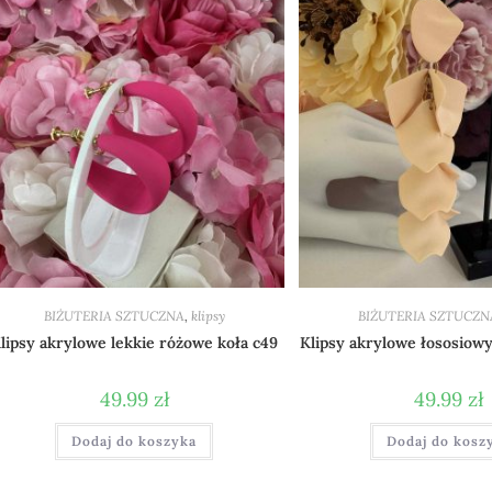
BIŻUTERIA SZTUCZNA
,
klipsy
BIŻUTERIA SZTUCZN
lipsy akrylowe lekkie różowe koła c49
Klipsy akrylowe łososiowy 
49.99
zł
49.99
zł
Dodaj do koszyka
Dodaj do kosz