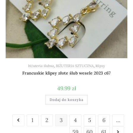
biżuteria ślubna
,
BIŻUTERIA SZTUCZNA
,
klipsy
Francuskie klipsy złote ślub wesele 2023 c67
49.99
zł
Dodaj do koszyka
1
2
3
4
5
6
…
59
60
61