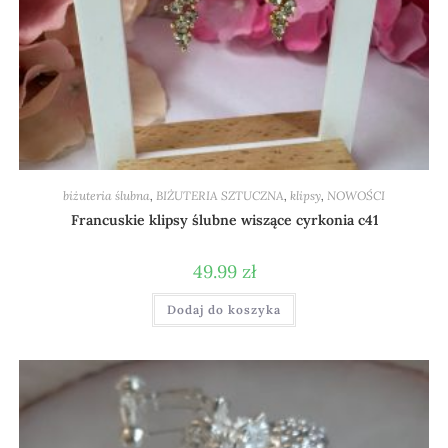
biżuteria ślubna
,
BIŻUTERIA SZTUCZNA
,
klipsy
,
NOWOŚCI
Francuskie klipsy ślubne wiszące cyrkonia c41
49.99
zł
Dodaj do koszyka