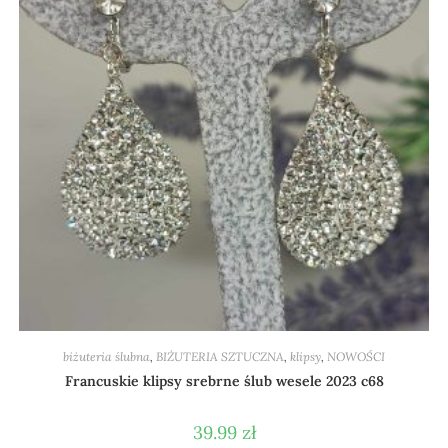
biżuteria ślubna
,
BIŻUTERIA SZTUCZNA
,
klipsy
,
NOWOŚCI
Francuskie klipsy srebrne ślub wesele 2023 c68
39.99
zł