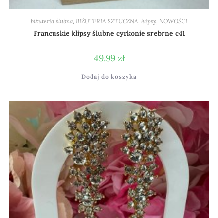
biżuteria ślubna
,
BIŻUTERIA SZTUCZNA
,
klipsy
,
NOWOŚCI
Francuskie klipsy ślubne cyrkonie srebrne c41
49.99
zł
Dodaj do koszyka