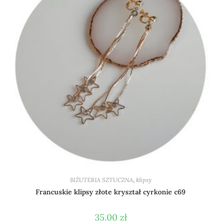
BIŻUTERIA SZTUCZNA
,
klipsy
Francuskie klipsy złote kryształ cyrkonie c69
35.00
zł