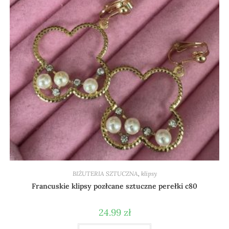
BIŻUTERIA SZTUCZNA
,
klipsy
Francuskie klipsy pozłcane sztuczne perełki c80
24.99
zł