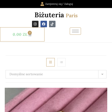
Zarejestruj się/ Zaloguj
Biżuteria
Paris
0
0.00
ZŁ
Domyślne sortowanie